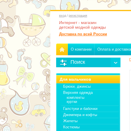
вход
/
регистрация
Интернет - магазин
детской модной одежды
Доставка по всей России
О компании
Оплата и доставка
Г
Поиск
Для мальчиков
Брюки, джинсы
Верхняя одежда
комплекты
куртки
Галстуки и бабочки
Джемпера и кофты
Жилеты
Костюмы