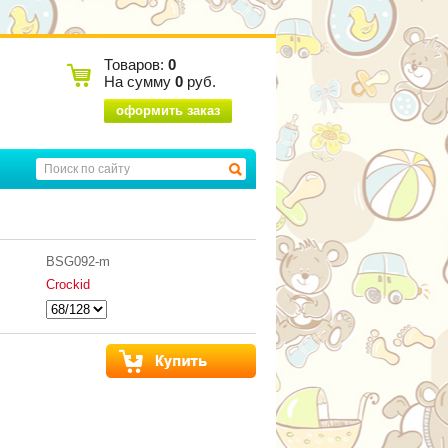
Товаров:
0
На сумму
0
руб.
оформить заказ
BSG092-m
Crockid