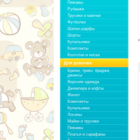
Пижамы
Рубашки
Трусики и маечки
Футболки
Шапки,шарфы
Шорты
Р
Купальники
Комплекты
Колготки и носки
Для девочек
Брюки, трико, бриджи,
джинсы
Верхняя одежда
Джемпера и кофты
Жилет
Комплекты
Купальники
Лосины
Майки и трусики
Пижамы
Платья и сарафаны