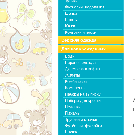
Туники
Футболки, водолазки
Шапки
Шорты
Юбки
Колготки и носки
Верхняя одежда
Для новорожденных
Боди
Верхняя одежда
Джемпера и кофты
Жилеты
Комбинезон
Комплекты
Наборы на выписку
Наборы для крестин
Пеленки
Пижамы
Трусики и маечки
Футболки, фуфайки
Шапка