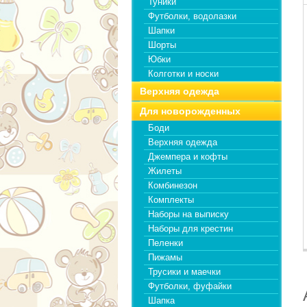
Туники
Футболки, водолазки
Шапки
Шорты
Юбки
Колготки и носки
Верхняя одежда
Для новорожденных
Боди
Верхняя одежда
Джемпера и кофты
Жилеты
Комбинезон
Комплекты
Наборы на выписку
Наборы для крестин
Пеленки
Пижамы
Трусики и маечки
Футболки, фуфайки
Шапка