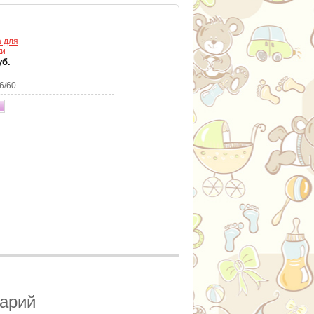
а для
ки
уб.
6/60
тарий