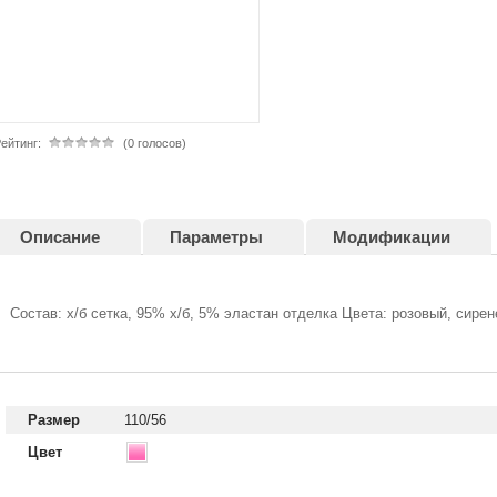
ейтинг:
(0 голосов)
Описание
Параметры
Модификации
Состав: х/б сетка, 95% х/б, 5% эластан отделка Цвета: розовый, сире
Размер
110/56
Цвет