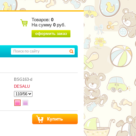
Товаров:
0
На сумму
0
руб.
оформить заказ
BSG163-d
DESALU