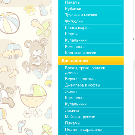
Пижамы
Рубашки
Трусики и маечки
Футболки
Шапки,шарфы
Шорты
Р
Купальники
Комплекты
Колготки и носки
Для девочек
Брюки, трико, бриджи,
джинсы
Верхняя одежда
Джемпера и кофты
Жилет
Комплекты
Купальники
Лосины
Майки и трусики
Пижамы
Платья и сарафаны