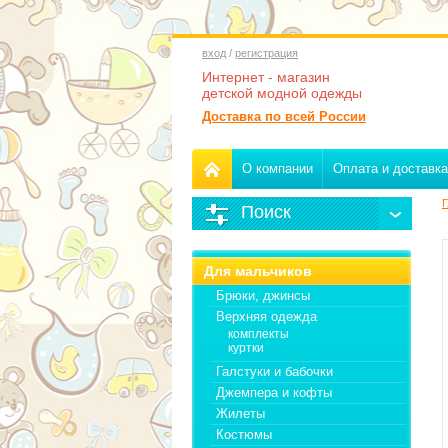
вход
/
регистрация
Интернет - магазин
детской модной одежды
Доставка по всей России
О компании
Оплата и доставка
Г
Поиск
Для мальчиков
Брюки, джинсы
Верхняя одежда
комплекты
куртки
Галстуки и бабочки
Джемпера и кофты
Жилеты
Костюмы